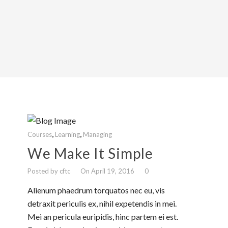
,
,
Courses
Learning
Managing
We Make It Simple
Posted by cftc
On April 19, 2016
0
Alienum phaedrum torquatos nec eu, vis
detraxit periculis ex, nihil expetendis in mei.
Mei an pericula euripidis, hinc partem ei est.